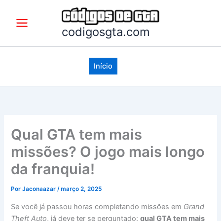
Ir
para
o
codigosgta.com
conteúdo
Início
Qual GTA tem mais
missões? O jogo mais longo
da franquia!
Por
Jaconaazar
/
março 2, 2025
Se você já passou horas completando missões em
Grand
Theft Auto
, já deve ter se perguntado:
qual GTA tem mais